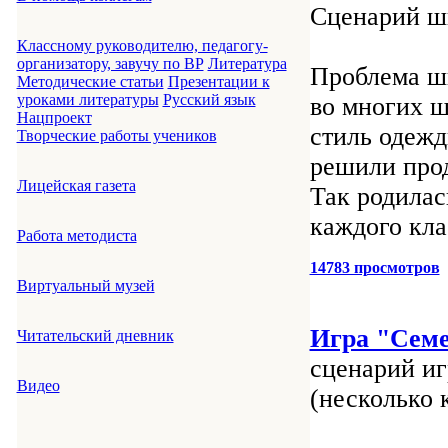
Сценарий ш
Классному руководителю, педагогу-
организатору, завучу по ВР
Литература
Проблема шк
Методические статьи
Презентации к
уроками литературы
Русский язык
во многих ш
Нацпроект
стиль одежд
Творческие работы учеников
решили прод
Лицейская газета
Так родилас
каждого кла
Работа методиста
14783 просмотров
Виртуальный музей
Игра "Сем
Читательский дневник
сценарий иг
Видео
(несколько 