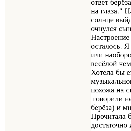
ответ берёз
на глаза." 
солнце вый
очнулся сын
Настроение 
осталось. Я
или наоборо
весёлой чем
Хотела бы е
музыкально
похожа на с
говорили н
берёза) и м
Прочитала б
достаточно 