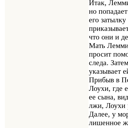
Итак, Лемми
но попадает
его затылку
приказывает
что они и д
Мать Лемми
просит помо
следа. Зате
указывает е
Прибыв в П
Лоухи, где 
ее сына, ви
лжи, Лоухи 
Далее, у мо
лишенное жи