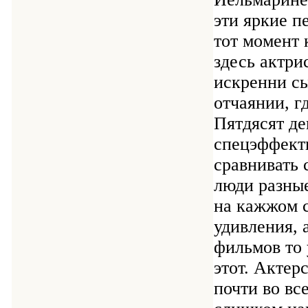
эти яркие п
тот момент 
здесь актри
искренни сы
отчаянии, г
Пятдясят де
спецэффекты
сравнивать 
люди разные
на кажжом 
удивления, 
фильмов то 
этот. Актер
почти во вс