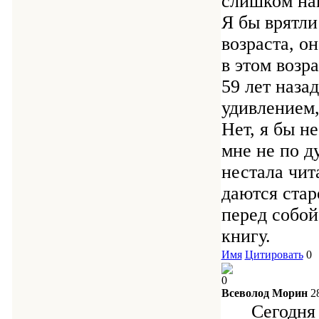
слишком наи
Я бы врятли
возраста, о
в этом возр
59 лет наза
удивлением,
Нет, я бы не
мне не по д
нестала чита
даются стар
перед собой
книгу.
Имя
Цитировать
0
0
Всеволод Морин
2
Сегодня мы