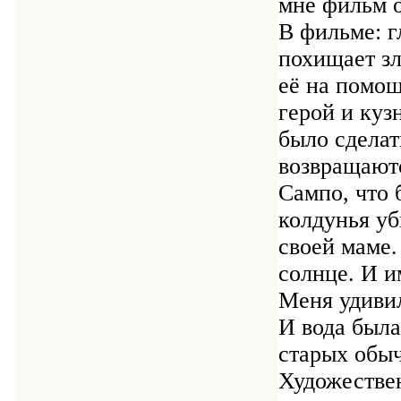
мне фильм о
В фильме: г
похищает зл
её на помощ
герой и куз
было сделат
возвращаютс
Сампо, что 
колдунья уб
своей маме.
солнце. И и
Меня удивил
И вода была
старых обыч
Художестве