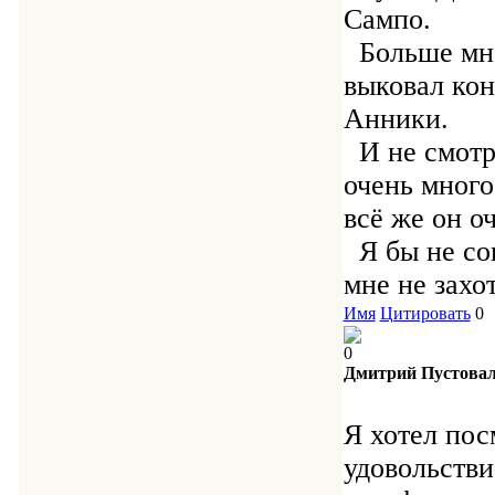
Сампо.
Больше мне
выковал кон
Анники.
И не смотря
очень много
всё же он о
Я бы не сов
мне не захо
Имя
Цитировать
0
0
Дмитрий Пустова
Я хотел пос
удовольстви