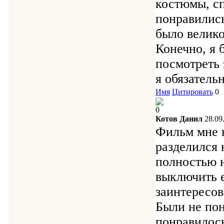
костюмы, сп
понравились
было велико
Конечно, я 
посмотреть 
я обязатель
Имя
Цитировать
0
0
Котов Данил
28.09
Фильм мне 
разделился 
полностью н
выключить е
заинтересов
Были не пон
понравилос