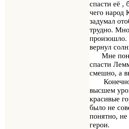
спасти её ,
чего народ
задумал ото
трудно. Мно
произошло.
вернул солн
Мне понрав
спасти Лем
смешно, а в
Конечно, э
высшем уров
красивые го
было не сов
понятно, не
герои.