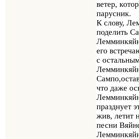
ветер, кото
парусник.
К слову, Ле
поделить Са
Лемминкяйне
его встреча
с остальны
Лемминкяйн
Сампо,остав
что даже ос
Лемминкяйн
празднует э
жив, летит 
песни Вяйне
Лемминкяйн