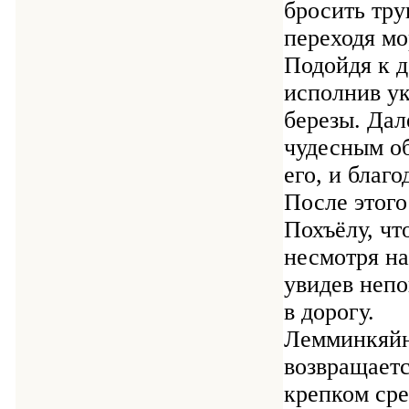
бросить тру
переходя мо
Подойдя к д
исполнив ук
березы. Дал
чудесным об
его, и благ
После этого
Похъёлу, чт
несмотря на
увидев непо
в дорогу.
Лемминкяйне
возвращаетс
крепком сре