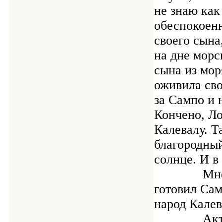
не знаю как
обеспокоен
своего сына
на дне морс
сына из мор
оживила св
за Сампо и 
Кончено, Ло
Калевалу. Т
благородны
солнце. И в
Мне понра
готовил Сам
народ Калев
Актёры в 