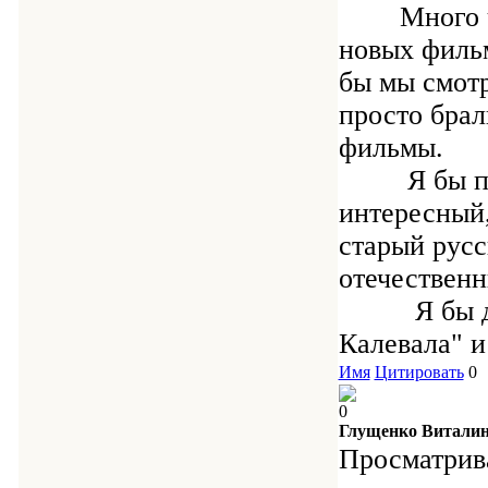
Много чем 
новых филь
бы мы смотр
просто брал
фильмы.
Я бы посов
интересный,
старый русс
отечественн
Я бы даже
Калевала" и
Имя
Цитировать
0
0
Глущенко Виталин
Просматрива