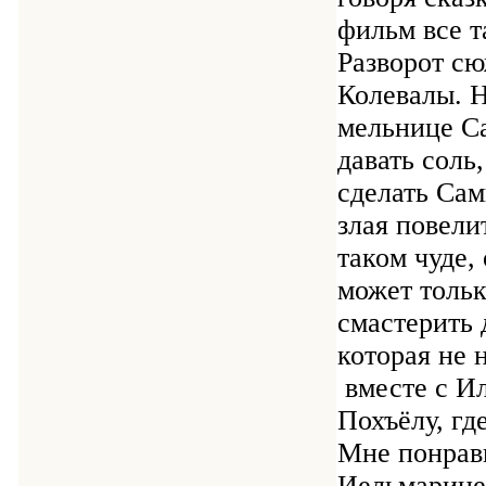
фильм все т
Разворот сю
Колевалы. 
мельнице Са
давать соль,
сделать Сам
злая повели
таком чуде,
может тольк
смастерить 
которая не 
вместе с Ил
Похъёлу, гд
Мне понрави
Иельмарине