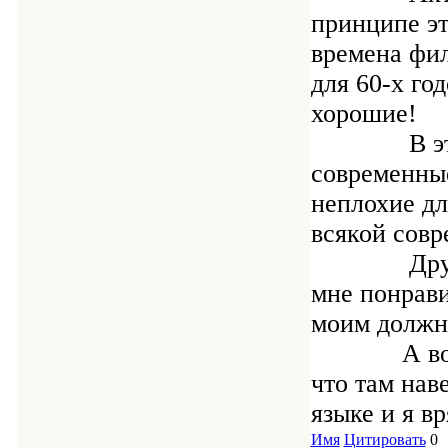
принципе эт
времена фил
для 60-х го
хорошие!
В этом фи
современные
неплохие дл
всякой сов
Друзьям я
мне понрави
моим должн
А вот проч
что там нав
языке и я вр
Имя
Цитировать
0