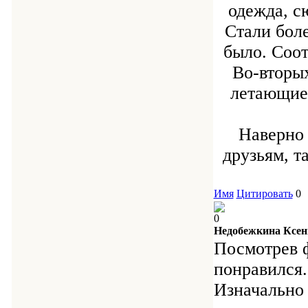
одежда, с
Стали боле
было. Соот
Во-вторых
летающие 
Наверно 
друзьям, т
Имя
Цитировать
0
0
Недобежкина Ксен
Посмотрев 
понравился.
Изначально 