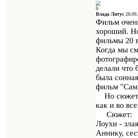
0
Влада Литус
28.09
Фильм очень
хороший. Но
фильмы 20 
Когда мы см
фотографиро
делали что 
была сонная
фильм "Сам
Но сюжет ф
как и во вс
Сюжет:
Лоухи - зла
Аннику, сес