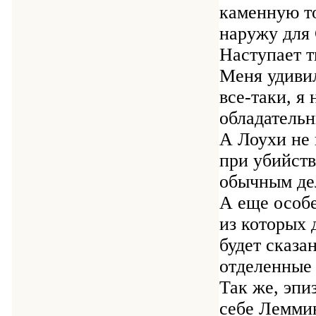
каменную т
наружу для 
Наступает т
Меня удиви
все-таки, я
обладательн
А Лоухи не 
при убийств
обычным де
А еще особе
из которых 
будет сказа
отделенные 
Так же, эпи
себе Леммин