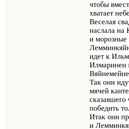
чтобы вмест
хватает неб
Веселая сва
наслала на 
и морозные 
Лемминкяйне
идет к Ильм
Илмаринен н
Вяйнемейнен
Так они иду
мячей канте
сказавшего 
победить то
Итак они пр
и Лемминкя