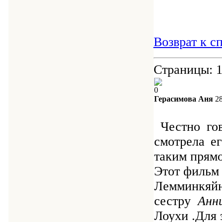
Возврат к с
Страницы:
0
Герасимова Аня
28
Честно гов
смотрела е
таким прям
Этот фильм 
Лемминкяйн
сестру
Анни
Лоухи .Для 