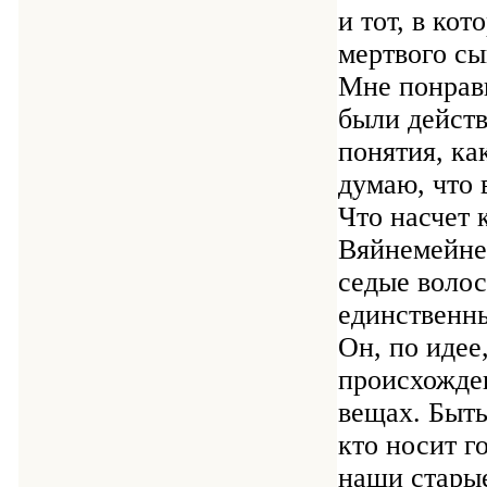
и тот, в ко
мертвого сы
Мне понрав
были действ
понятия, ка
думаю, что 
Что насчет 
Вяйнемейнен
седые волос
единственны
Он, по идее
происхожден
вещах. Быть
кто носит г
наши старые