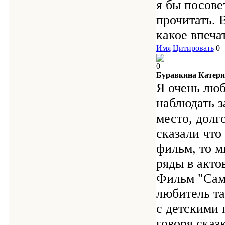
я бы посове
прочитать. 
какое впеча
Имя
Цитировать
0
0
Буравкина Катери
Я очень люб
наблюдать з
место, долг
сказали что
фильм, то м
ряды в акто
Фильм "Самп
любитель та
с детскими
говоря сказ