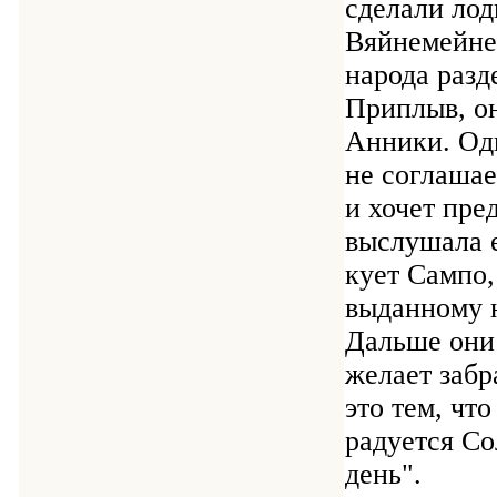
сделали лод
Вяйнемейнен
народа разд
Приплыв, он
Анники. Одн
не соглашае
и хочет пре
выслушала е
кует Сампо,
выданному 
Дальше они
желает забр
это тем, что
радуется Со
день".