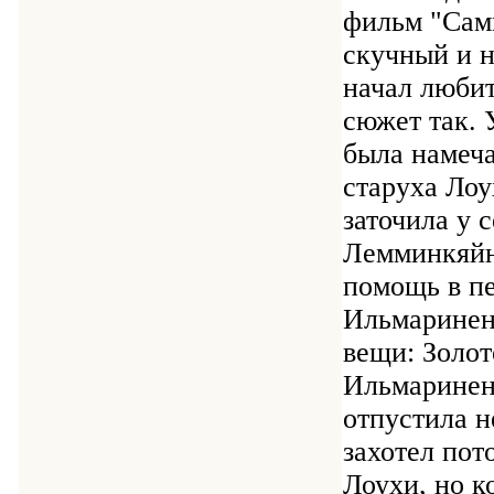
фильм "Самп
скучный и н
начал любит
сюжет так. 
была намеча
старуха Лоу
заточила у 
Лемминкяйн
помощь в пе
Ильмаринену
вещи: Золот
Ильмаринену
отпустила н
захотел пот
Лоухи, но к