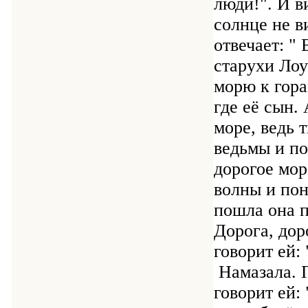
люди!". И в
солнце не в
отвечает: "
старухи Лоу
морю к гора
где её сын.
море, ведь 
ведьмы и по
дорогое мор
волны и пон
пошла она п
Дорога, дор
говорит ей:
Намазала. П
говорит ей: 