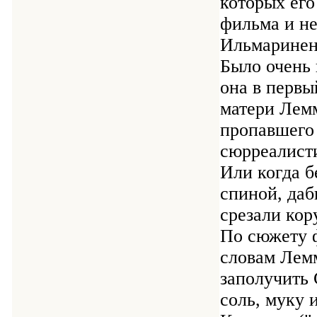
которых его
фильма и н
Ильмаринен
Было очень 
она в первы
матери Лемм
пропавшего 
сюрреалист
Или когда б
спиной, даб
срезали кору
По сюжету ф
словам Лемм
заполучить 
соль, муку 