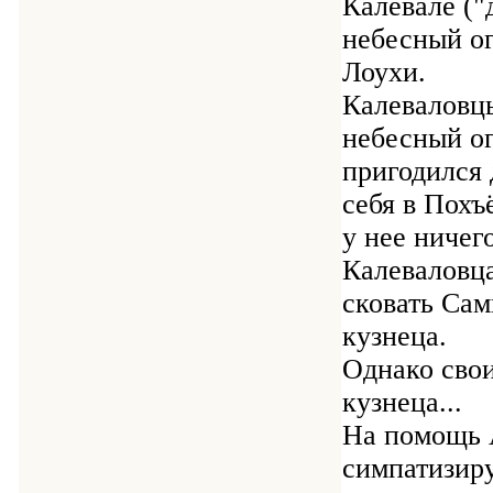
Калевале ("
небесный ог
Лоухи.
Калеваловцы
небесный ог
пригодился 
себя в Похъ
у нее ничег
Калеваловца
сковать Сам
кузнеца.
Однако свои
кузнеца...
На помощь А
симпатизир