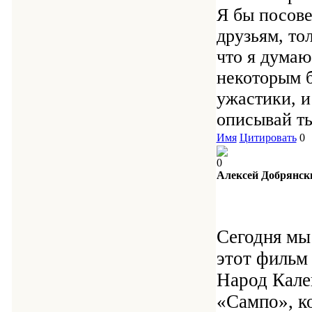
Я бы посове
друзьям, то
что я думаю
некоторым б
ужастики, и
описывай ты
Имя
Цитировать
0
0
Алексей Добрянск
Сегодня мы
этот фильм 
Народ Кале
«Сампо», ко