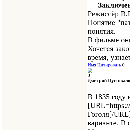
Заключен
Режиссёр В.
Понятие "пат
понятия.
В фильме они
Хочется зако
время, узнае
Имя
Цитировать
0
0
Дмитрий Пустовал
В 1835 году 
[URL=http
Гоголя[/URL]
варианте. В 