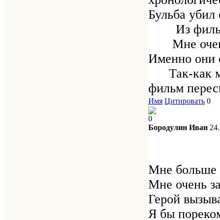
Бульба убил 
Из фильма м
Мне очень жа
Именно они 
Так-как мне 
фильм пересм
Имя
Цитировать
0
0
Бородулин Иван
24
Мне больше п
Мне очень з
Герой вызыва
Я бы пореко