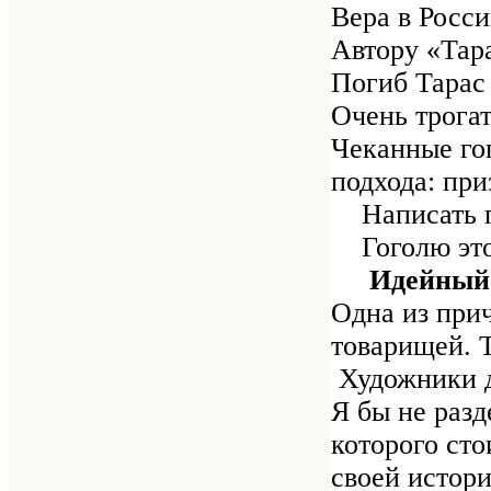
Вера в Росси
Автору «Тара
Погиб Тарас 
Очень трогат
Чеканные гог
подхода: при
Написать па
Гоголю это 
Идейный па
Одна из прич
товарищей. Т
Художники д
Я бы не разд
которого ст
своей истори