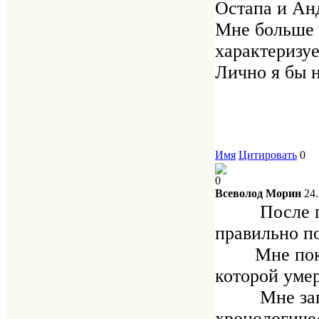
Остапа и Анд
Мне больше в
характеризуе
Лично я бы н
Имя
Цитировать
0
0
Всеволод Морин
24
После прочт
правильно п
Мне показал
которой умер
Мне запомни
хронологичес