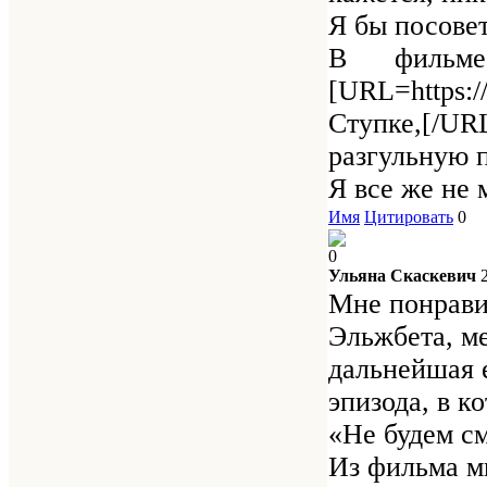
Я бы посове
В фильме
[URL=http
Ступке,[/UR
разгульную 
Я все же не 
Имя
Цитировать
0
0
Ульяна Скаскевич
Мне понрави
Эльжбета, ме
дальнейшая е
эпизода, в к
«Не будем см
Из фильма мн