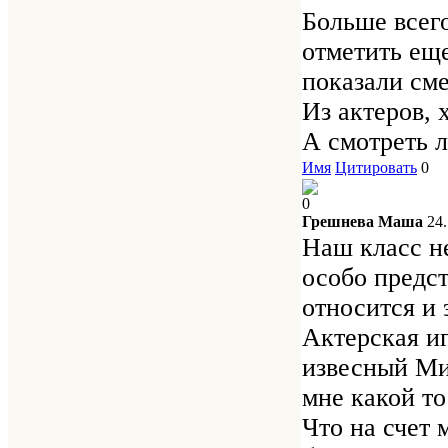
Больше всего
отметить еще
показали сме
Из актеров, 
А смотреть л
Имя
Цитировать
0
0
Грешнева Маша
24
Наш класс не
особо предст
относится и 
Актерская и
извесный Мих
мне какой то
Что на счет 